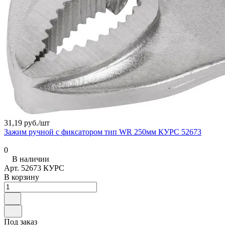
31,19 руб./
шт
Зажим ручной с фиксатором тип WR 250мм КУРС 52673
0
В наличии
Арт.
52673 КУРС
В корзину
Под заказ