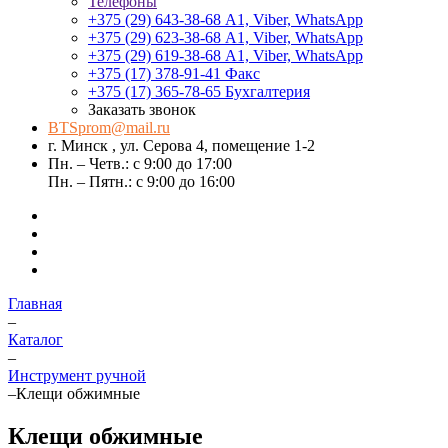
Телефоны
+375 (29) 643-38-68
А1, Viber, WhatsApp
+375 (29) 623-38-68
А1, Viber, WhatsApp
+375 (29) 619-38-68
А1, Viber, WhatsApp
+375 (17) 378-91-41
Факс
+375 (17) 365-78-65
Бухгалтерия
Заказать звонок
BTSprom@mail.ru
г. Минск , ул. Серова 4, помещение 1-2
Пн. – Четв.: с 9:00 до 17:00
Пн. – Пятн.: с 9:00 до 16:00
Главная
–
Каталог
–
Инструмент ручной
–
Клещи обжимные
Клещи обжимные