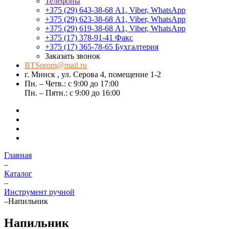
Телефоны
+375 (29) 643-38-68
А1, Viber, WhatsApp
+375 (29) 623-38-68
А1, Viber, WhatsApp
+375 (29) 619-38-68
А1, Viber, WhatsApp
+375 (17) 378-91-41
Факс
+375 (17) 365-78-65
Бухгалтерия
Заказать звонок
BTSprom@mail.ru
г. Минск , ул. Серова 4, помещение 1-2
Пн. – Четв.: с 9:00 до 17:00
Пн. – Пятн.: с 9:00 до 16:00
Главная
–
Каталог
–
Инструмент ручной
–
Напильник
Напильник