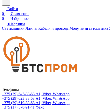
Войти
0
Сравнение
0
Избранное
0
Корзина
Светильники
Лампы
Кабели и провода
Модульная автоматика
Телефоны
+375 (29) 643-38-68
А1, Viber, WhatsApp
+375 (29) 623-38-68
А1, Viber, WhatsApp
+375 (29) 619-38-68
А1, Viber, WhatsApp
+375 (17) 378-91-41
Факс