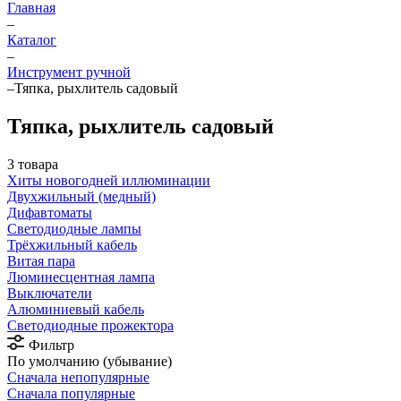
Главная
–
Каталог
–
Инструмент ручной
–
Тяпка, рыхлитель садовый
Тяпка, рыхлитель садовый
3 товара
Хиты новогодней иллюминации
Двухжильный (медный)
Дифавтоматы
Светодиодные лампы
Трёхжильный кабель
Витая пара
Люминесцентная лампа
Выключатели
Алюминиевый кабель
Светодиодные прожектора
Фильтр
По умолчанию (убывание)
Сначала непопулярные
Сначала популярные