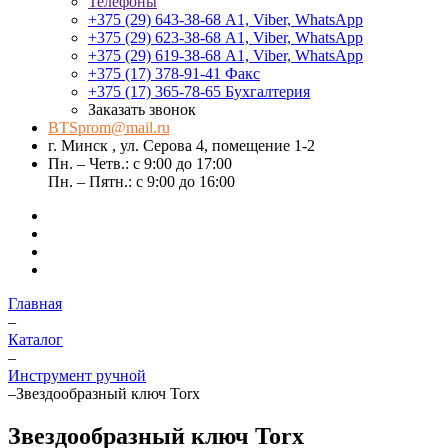
Телефоны
+375 (29) 643-38-68
А1, Viber, WhatsApp
+375 (29) 623-38-68
А1, Viber, WhatsApp
+375 (29) 619-38-68
А1, Viber, WhatsApp
+375 (17) 378-91-41
Факс
+375 (17) 365-78-65
Бухгалтерия
Заказать звонок
BTSprom@mail.ru
г. Минск , ул. Серова 4, помещение 1-2
Пн. – Четв.: с 9:00 до 17:00
Пн. – Пятн.: с 9:00 до 16:00
Главная
–
Каталог
–
Инструмент ручной
–
Звездообразный ключ Torx
Звездообразный ключ Torx