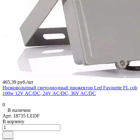
465,39 руб./
шт
Низковольтный светодиодный прожектор Led Favourite FL cob
100w 12V AC/DC, 24V AC/DC, 36V AC/DC
0
В наличии
Арт.
18735 LEDF
В корзину