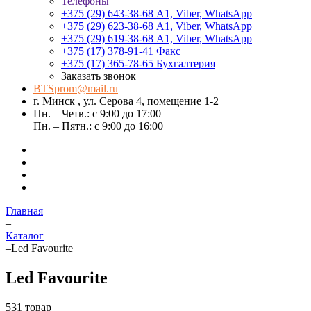
Телефоны
+375 (29) 643-38-68
А1, Viber, WhatsApp
+375 (29) 623-38-68
А1, Viber, WhatsApp
+375 (29) 619-38-68
А1, Viber, WhatsApp
+375 (17) 378-91-41
Факс
+375 (17) 365-78-65
Бухгалтерия
Заказать звонок
BTSprom@mail.ru
г. Минск , ул. Серова 4, помещение 1-2
Пн. – Четв.: с 9:00 до 17:00
Пн. – Пятн.: с 9:00 до 16:00
Главная
–
Каталог
–
Led Favourite
Led Favourite
531 товар