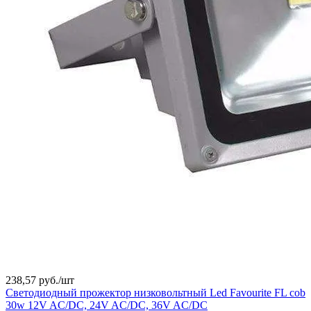
238,57 руб./
шт
Светодиодный прожектор низковольтный Led Favourite FL cob
30w 12V AC/DC, 24V AC/DC, 36V AC/DC