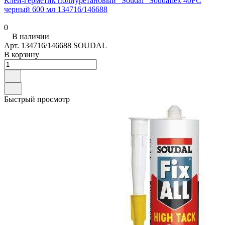
Клей-герметик полиуретановый "Soudal" Soudaflex 40FC
черный 600 мл 134716/146688
0
В наличии
Арт.
134716/146688 SOUDAL
В корзину
Быстрый просмотр