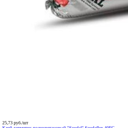
25,73 руб./
шт
Клей-герметик полиуретановый "Soudal" Soudaflex 40FC