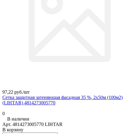
97,22 руб./
шт
Сетка защитная затеняющая фасадная 35 %, 2х50м (100м2)
(LIHTAR) 4814273005770
0
В наличии
Арт.
4814273005770 LIHTAR
В корзину