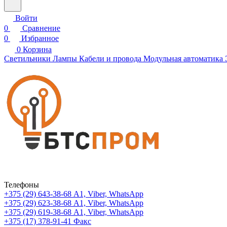
Войти
0
Сравнение
0
Избранное
0
Корзина
Светильники
Лампы
Кабели и провода
Модульная автоматика
Телефоны
+375 (29) 643-38-68
А1, Viber, WhatsApp
+375 (29) 623-38-68
А1, Viber, WhatsApp
+375 (29) 619-38-68
А1, Viber, WhatsApp
+375 (17) 378-91-41
Факс