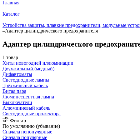
Главная
–
Каталог
–
Устройства защиты, плавкие предохранители, модульные устр
–
Адаптер цилиндрического предохранителя
Адаптер цилиндрического предохранит
1 товар
Хиты новогодней иллюминации
Двухжильный (медный)
Дифавтоматы
Светодиодные лампы
Трёхжильный кабель
Витая пара
Люминесцентная лампа
Выключатели
Алюминиевый кабель
Светодиодные прожектора
Фильтр
По умолчанию (убывание)
Сначала непопулярные
Сначала популярные