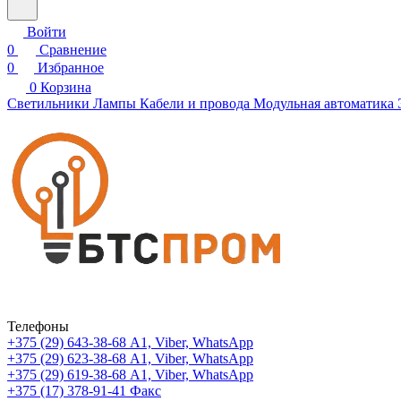
Войти
0
Сравнение
0
Избранное
0
Корзина
Светильники
Лампы
Кабели и провода
Модульная автоматика
Телефоны
+375 (29) 643-38-68
А1, Viber, WhatsApp
+375 (29) 623-38-68
А1, Viber, WhatsApp
+375 (29) 619-38-68
А1, Viber, WhatsApp
+375 (17) 378-91-41
Факс