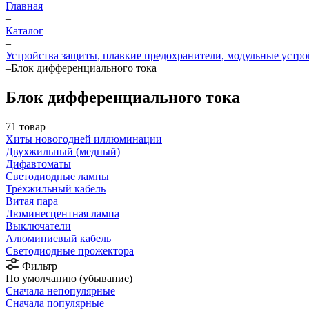
Главная
–
Каталог
–
Устройства защиты, плавкие предохранители, модульные устр
–
Блок дифференциального тока
Блок дифференциального тока
71 товар
Хиты новогодней иллюминации
Двухжильный (медный)
Дифавтоматы
Светодиодные лампы
Трёхжильный кабель
Витая пара
Люминесцентная лампа
Выключатели
Алюминиевый кабель
Светодиодные прожектора
Фильтр
По умолчанию (убывание)
Сначала непопулярные
Сначала популярные