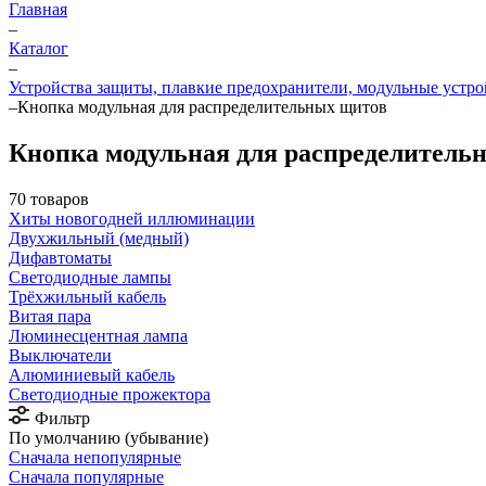
Главная
–
Каталог
–
Устройства защиты, плавкие предохранители, модульные устр
–
Кнопка модульная для распределительных щитов
Кнопка модульная для распределитель
70 товаров
Хиты новогодней иллюминации
Двухжильный (медный)
Дифавтоматы
Светодиодные лампы
Трёхжильный кабель
Витая пара
Люминесцентная лампа
Выключатели
Алюминиевый кабель
Светодиодные прожектора
Фильтр
По умолчанию (убывание)
Сначала непопулярные
Сначала популярные