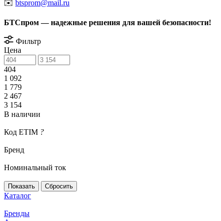
✉️
btsprom@mail.ru
БТСпром — надежные решения для вашей безопасности!
Фильтр
Цена
404
1 092
1 779
2 467
3 154
В наличии
Код ETIM
?
Бренд
Номинальный ток
Сбросить
Каталог
Бренды