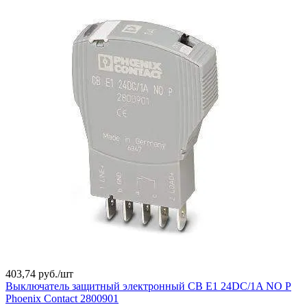
403,74 руб./
шт
Выключатель защитный электронный CB E1 24DC/1A NO P
Phoenix Contact 2800901