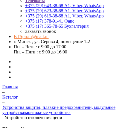
Телефоны
+375 (29) 643-38-68
А1, Viber, WhatsApp
+375 (29) 623-38-68
А1, Viber, WhatsApp
+375 (29) 619-38-68
А1, Viber, WhatsApp
+375 (17) 378-91-41
Факс
+375 (17) 365-78-65
Бухгалтерия
Заказать звонок
BTSprom@mail.ru
г. Минск , ул. Серова 4, помещение 1-2
Пн. – Четв.: с 9:00 до 17:00
Пн. – Пятн.: с 9:00 до 16:00
Главная
–
Каталог
–
Устройства защиты, плавкие предохранители, модульные
устройства/монтажные устройства
–
Устройство отключения цепи