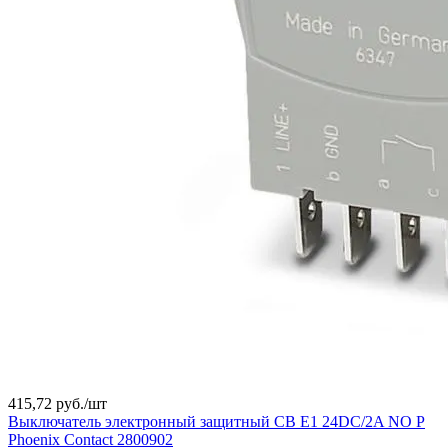
415,72 руб./
шт
Выключатель электронный защитный CB E1 24DC/2A NO P
Phoenix Contact 2800902