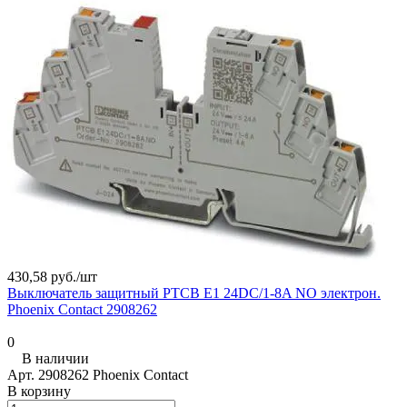
430,58 руб./
шт
Выключатель защитный PTCB E1 24DC/1-8A NO электрон.
Phoenix Contact 2908262
0
В наличии
Арт.
2908262 Phoenix Contact
В корзину